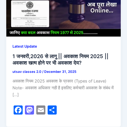
Latest Update
1 जनवरी,2026 से लागु || अवकाश नियम 2025 ||
अवकाश खत्म होने पर भी अवकाश देय?
utsav classes 2.0
/
December 31, 2025
अवकाश नियम 2025 अवकाश के प्रकार (Types of Leave)
Note- अवकाश अधिकार नही है इसलिए कर्मचारी अवकाश के संबंध में
[…]
F
M
E
S
a
a
m
h