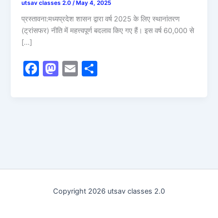
utsav classes 2.0
/
May 4, 2025
प्रस्तावना:मध्यप्रदेश शासन द्वारा वर्ष 2025 के लिए स्थानांतरण
(ट्रांसफर) नीति में महत्त्वपूर्ण बदलाव किए गए हैं। इस वर्ष 60,000 से
[…]
F
M
E
S
a
a
m
h
c
st
ai
ar
e
o
l
e
b
d
o
o
o
n
k
Copyright 2026 utsav classes 2.0