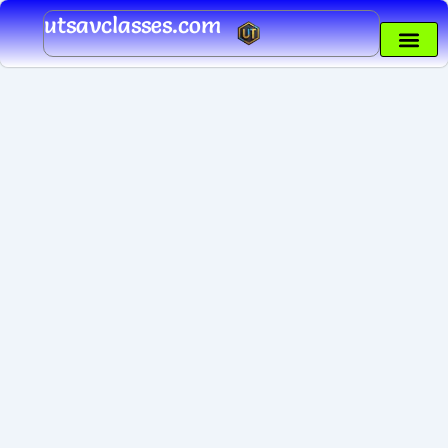
Skip
utsavclasses.com
to
content