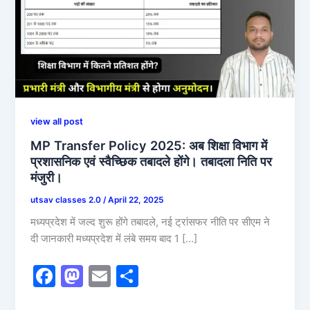
view all post
MP Transfer Policy 2025: अब शिक्षा विभाग में
प्रशासनिक एवं स्वैच्छिक तबादले होंगे। तबादला निति पर
मंजुरी।
utsav classes 2.0
/
April 22, 2025
मध्यप्रदेश में जल्द शुरू होंगे तबादले, नई ट्रांसफर नीति पर सीएम ने
दी जानकारी मध्यप्रदेश में लंबे समय बाद 1 […]
F
M
E
S
a
a
m
h