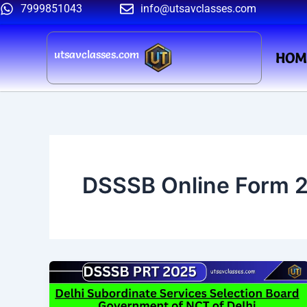
Skip
7999851043
info@utsavclasses.com
to
content
utsavclasses.com
HOM
DSSSB Online Form 