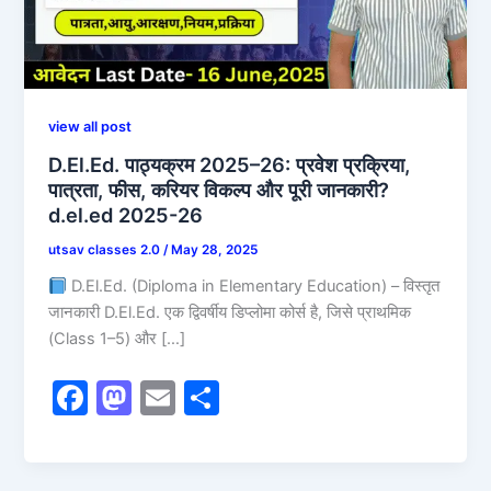
view all post
D.El.Ed. पाठ्यक्रम 2025–26: प्रवेश प्रक्रिया,
पात्रता, फीस, करियर विकल्प और पूरी जानकारी?
d.el.ed 2025-26
utsav classes 2.0
/
May 28, 2025
D.El.Ed. (Diploma in Elementary Education) – विस्तृत
जानकारी D.El.Ed. एक द्विवर्षीय डिप्लोमा कोर्स है, जिसे प्राथमिक
(Class 1–5) और […]
F
M
E
S
a
a
m
h
c
st
ai
ar