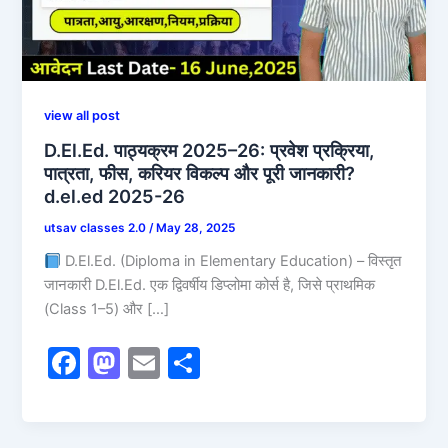
view all post
D.El.Ed. पाठ्यक्रम 2025–26: प्रवेश प्रक्रिया,
पात्रता, फीस, करियर विकल्प और पूरी जानकारी?
d.el.ed 2025-26
utsav classes 2.0
/
May 28, 2025
D.El.Ed. (Diploma in Elementary Education) – विस्तृत
जानकारी D.El.Ed. एक द्विवर्षीय डिप्लोमा कोर्स है, जिसे प्राथमिक
(Class 1–5) और […]
F
M
E
S
a
a
m
h
c
st
ai
ar