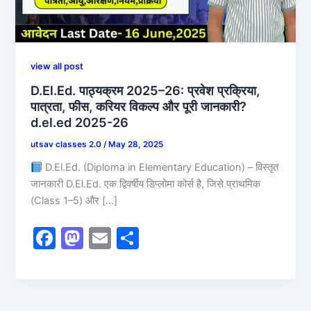
view all post
D.El.Ed. पाठ्यक्रम 2025–26: प्रवेश प्रक्रिया,
पात्रता, फीस, करियर विकल्प और पूरी जानकारी?
d.el.ed 2025-26
utsav classes 2.0
/
May 28, 2025
D.El.Ed. (Diploma in Elementary Education) – विस्तृत
जानकारी D.El.Ed. एक द्विवर्षीय डिप्लोमा कोर्स है, जिसे प्राथमिक
(Class 1–5) और […]
F
M
E
S
a
a
m
h
c
st
ai
ar
e
o
l
e