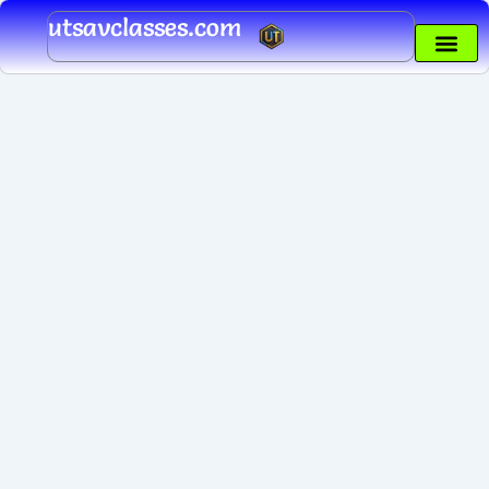
Skip
utsavclasses.com
to
content