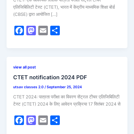
CTET: एक आवश्यक शिक्षक पात्रता परीक्षा सेंट्रल टीचर
एलिजिबिलिटी टेस्ट (CTET), भारत में केंद्रीय माध्यमिक शिक्षा बोर्ड
(CBSE) द्वारा आयोजित […]
F
M
E
S
a
a
m
h
c
st
ai
ar
e
o
l
e
b
d
view all post
o
o
CTET notification 2024 PDF
o
n
utsav classes 2.0
/
September 25, 2024
k
CTET 2024: पात्रता परीक्षा का विवरण सेंट्रल टीचर एलिजिबिलिटी
टेस्ट (CTET) 2024 के लिए आवेदन प्रक्रिया 17 सितंबर 2024 से
F
M
E
S
a
a
m
h