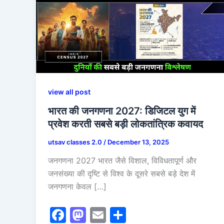
view all post
भारत की जनगणना 2027: डिजिटल युग में
प्रवेश करती सबसे बड़ी लोकतांत्रिक कवायद
utsav classes 2.0
/
December 13, 2025
जनगणना 2027 भारत जैसे विशाल, विविधतापूर्ण और
जनसंख्या की दृष्टि से विश्व के दूसरे सबसे बड़े देश में
जनगणना केवल […]
F
M
E
S