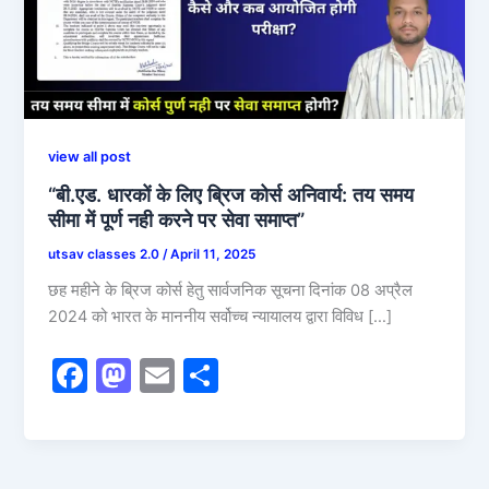
view all post
“बी.एड. धारकों के लिए ब्रिज कोर्स अनिवार्य: तय समय
सीमा में पूर्ण नही करने पर सेवा समाप्त”
utsav classes 2.0
/
April 11, 2025
छह महीने के ब्रिज कोर्स हेतु सार्वजनिक सूचना दिनांक 08 अप्रैल
2024 को भारत के माननीय सर्वोच्च न्यायालय द्वारा विविध […]
F
M
E
S
a
a
m
h
c
st
ai
ar
e
o
l
e