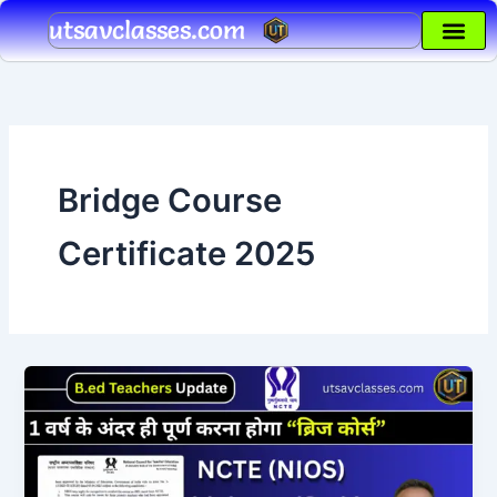
Skip
utsavclasses.com
to
content
Bridge Course
Certificate 2025