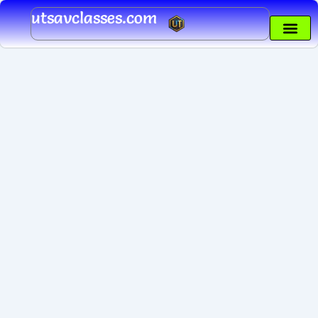
Skip
utsavclasses.com
to
content