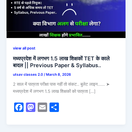
view all post
मध्यप्रदेश में लगभग 1.5 लाख शिक्षकों TET के काले
बादल || Previous Paper & Syllabus..
utsav classes 2.0
/
March 8, 2026
2 साल में पात्रता परीक्षा पास नहीं तो संकट.. बुलेट लाइन…… ➤
मध्यप्रदेश में लगभग 1.5 लाख शिक्षकों को पात्रता […]
F
M
E
S
a
a
m
h
c
st
ai
ar